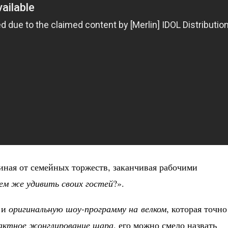
ная от семейных торжеств, заканчивая рабочими
ем же удивить своих гостей
?».
 и
оригинальную шоу-программу на велком
, которая точно
актное жонглирование шара
, его можно смело назвать